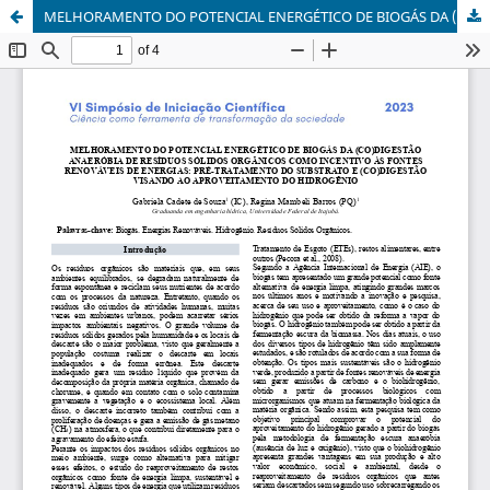
MELHORAMENTO DO POTENCIAL ENERGÉTICO DE BIOGÁS DA (CO)DIGESTÃO ANAERÓBIA DE RESÍDUOS SÓLIDOS ORGÂNICOS COMO INCENTIVO ÀS FONTES RENOVÁVEIS DE ENERGIAS: PRÉ-TRATAMENTO DO SUBSTRATO E (CO)DIGESTÃO VISANDO AO APROVEITAMENTO DO HIDROGÊNIO