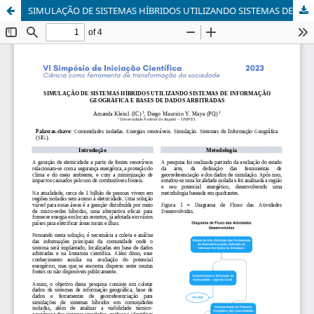
SIMULAÇÃO DE SISTEMAS HÍBRIDOS UTILIZANDO SISTEMAS DE INFORMAÇÃO GEOGRÁFICA E BASES DE DADOS ARBITRADAS