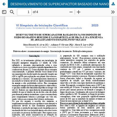
DESENVOLVIMENTO DE SUPERCAPACITOR BASEADO EM NANOCOMPÓSITO DE ÓXIDO DE GRAFENO REDUZIDO E NANOPARTÍCULAS DE PRATA E SUA EFICIÊNCIA DE ARMAZENAMENTO EM PAINEL FOTOVOLTAICO