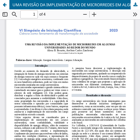
UMA REVISÃO DA IMPLEMENTAÇÃO DE MICRORREDES EM ALGUMAS UNIVERSIDADES AO REDOR DO MUNDO