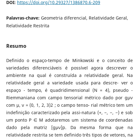
DOI:
https://doi.org/10.29327/1386870.6-209
Palavras-chave:
Geometria diferencial, Relatividade Geral,
Relatividade Restrita
Resumo
Definido o espaço-tempo de Minkowski e o conceito de
variedades diferenciáveis é possível agora descrever o
ambiente na qual é construída a relatividade geral. Na
relatividade geral a variedade usada para descre- ver o
espaço - tempo, é quadridimensional (N = 4), pseudo -
Riemmaniana com campo tensorial métrico dado por gμν
com μ, ν = (0, 1, 2, 3)2 ; o campo tenso- rial métrico tem um
indefinição caracterizado pela assi-natura (+, −, −, −) e sob
um ponto P ∈ M adotaremos um sistema de coordenadas
dado pela matriz [gμν]p. Da mesma forma que na
relatividade restrita se tem definido três tipos de vetores, na